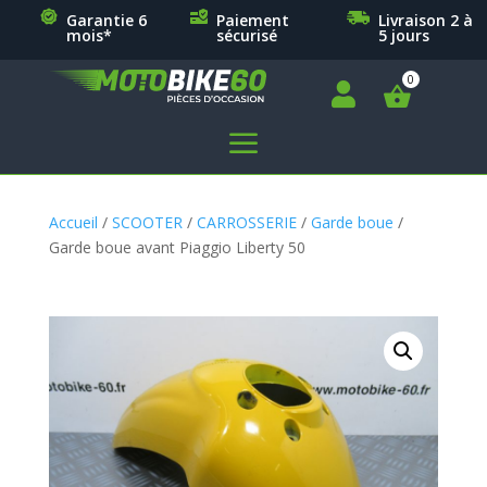
Garantie 6
Paiement
Livraison 2 à
mois*
sécurisé
5 jours

a
Accueil
/
SCOOTER
/
CARROSSERIE
/
Garde boue
/
Garde boue avant Piaggio Liberty 50