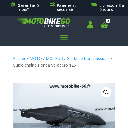
Garantie 6
Paiement
Livraison 2 à
mois*
sécurisé
5 jours

a
Accueil
/
MOTO
/
MOTEUR
/
Guide de transmissions
/
Guide chaîne Honda Varadero 125