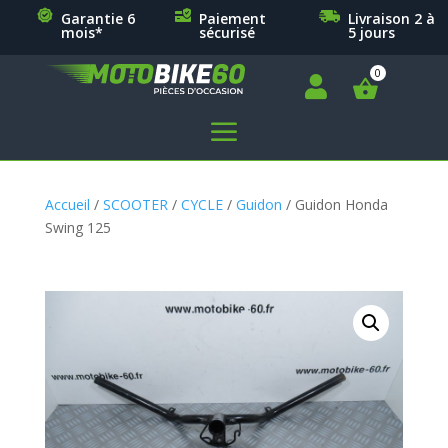
Garantie 6
Paiement
Livraison 2 à
mois*
sécurisé
5 jours

a
Accueil
/
SCOOTER
/
CYCLE
/
Guidon
/ Guidon Honda
Swing 125