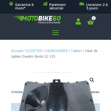
Garantie 6
Paiement
Livraison 2 à
mois*
sécurisé
5 jours

a
Accueil
/
SCOOTER
/
CARROSSERIE
/
Tablier
/ Haut de
tablier Daelim Besbi S2 125