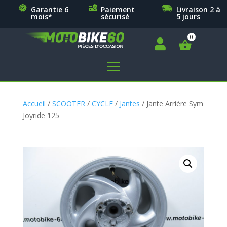
Garantie 6
Paiement
Livraison 2 à
mois*
sécurisé
5 jours

a
Accueil
/
SCOOTER
/
CYCLE
/
Jantes
/ Jante Arrière Sym
Joyride 125