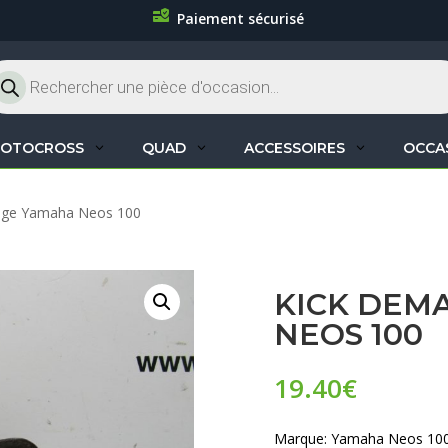
Paiement sécurisé
cherche
oduits
OTOCROSS
QUAD
ACCESSOIRES
OCCA
rage Yamaha Neos 100
KICK DEM
NEOS 100
19.40
€
Marque: Yamaha Neos 10