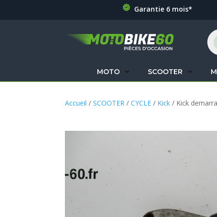
Garantie 6 mois*
Re
de
pr
MOTO
SCOOTER
M
Accueil
/
SCOOTER
/
CYCLE
/
Kick
/ Kick demar