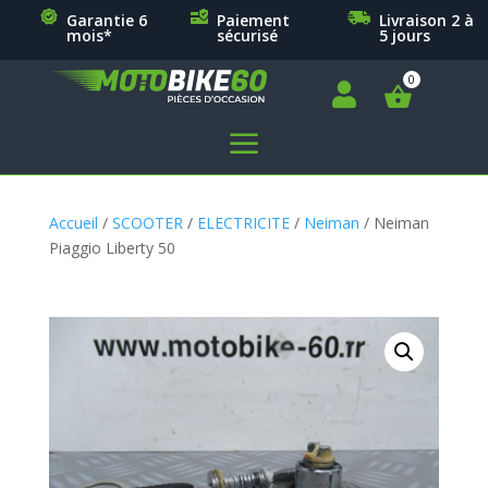
Garantie 6
Paiement
Livraison 2 à
mois*
sécurisé
5 jours

a
Accueil
/
SCOOTER
/
ELECTRICITE
/
Neiman
/ Neiman
Piaggio Liberty 50