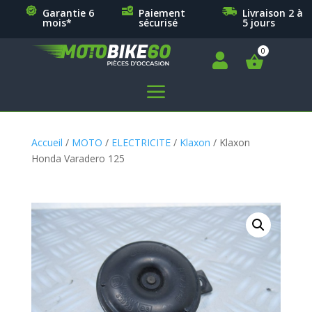
Garantie 6
Paiement
Livraison 2 à
mois*
sécurisé
5 jours

a
Accueil
/
MOTO
/
ELECTRICITE
/
Klaxon
/ Klaxon
Honda Varadero 125