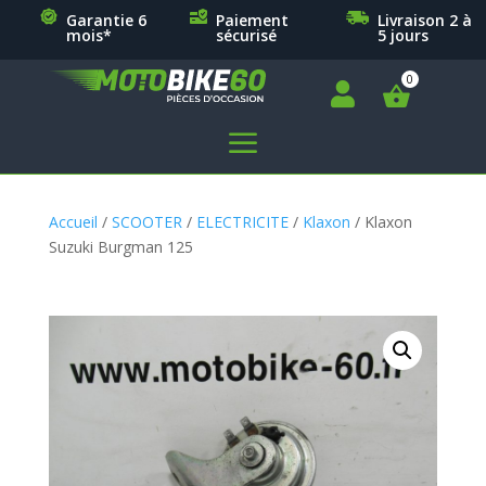
Garantie 6
Paiement
Livraison 2 à
mois*
sécurisé
5 jours

a
Accueil
/
SCOOTER
/
ELECTRICITE
/
Klaxon
/ Klaxon
Suzuki Burgman 125