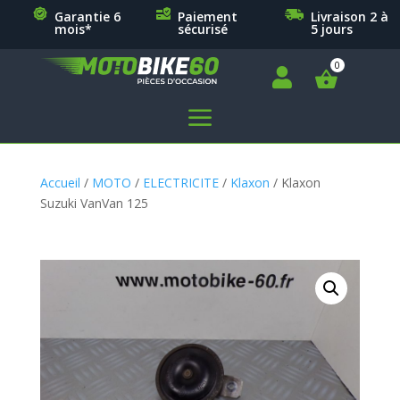
Garantie 6
Paiement
Livraison 2 à
mois*
sécurisé
5 jours

a
Accueil
/
MOTO
/
ELECTRICITE
/
Klaxon
/ Klaxon
Suzuki VanVan 125