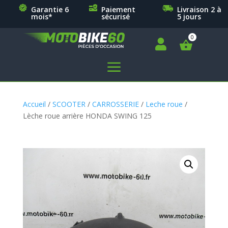
Garantie 6
Paiement
Livraison 2 à
mois*
sécurisé
5 jours

a
Accueil
/
SCOOTER
/
CARROSSERIE
/
Leche roue
/
Lèche roue arrière HONDA SWING 125