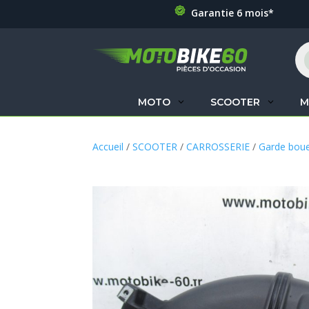
Garantie 6 mois*
Re
de
pr
MOTO
SCOOTER
M
Accueil
/
SCOOTER
/
CARROSSERIE
/
Garde bou