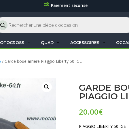
Paiement sécurisé
cherche
oduits
OTOCROSS
QUAD
ACCESSOIRES
OCCA
e
/ Garde boue arriere Piaggio Liberty 50 IGET
GARDE BO
PIAGGIO L
20.00
€
PIAGGIO LIBERTY 50 IGET