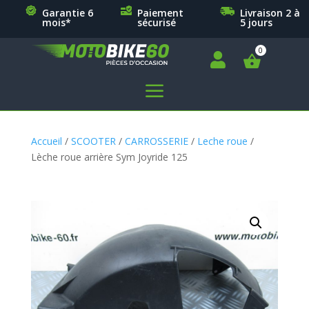
Garantie 6
Paiement
Livraison 2 à
mois*
sécurisé
5 jours

a
Accueil
/
SCOOTER
/
CARROSSERIE
/
Leche roue
/
Lèche roue arrière Sym Joyride 125