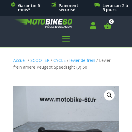
Garantie 6
Paiement
Livraison 2 à
mois*
sécurisé
5 jours

a
Accueil
/
SCOOTER
/
CYCLE
/
levier de frein
/ Levier
frein arrière Peugeot SpeedFight (3) 50