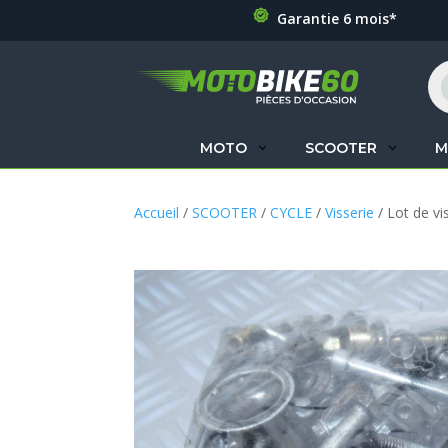
Garantie 6 mois*
Re
de
pr
MOTO
SCOOTER
M
Accueil
/
SCOOTER
/
CYCLE
/
Visserie
/ Lot de vi