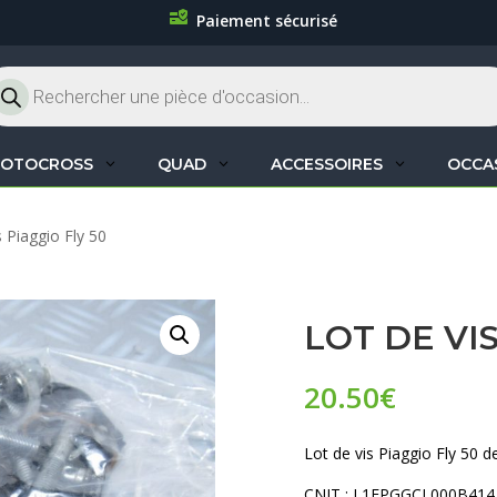
Paiement sécurisé
cherche
oduits
OTOCROSS
QUAD
ACCESSOIRES
OCCA
s Piaggio Fly 50
LOT DE VIS
20.50
€
Lot de vis Piaggio Fly 50 d
CNIT : L1EPGGCL000B414