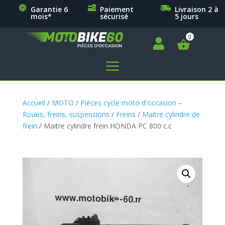
Garantie 6
Paiement
Livraison 2 à
mois*
sécurisé
5 jours

a
Accueil
/
MOTO
/
Pièces cycle moto d'occasion –
Roues, freins, suspensions
/
Freins
/
Maitre cylindre de
frein
/ Maitre cylindre frein HONDA PC 800 c.c