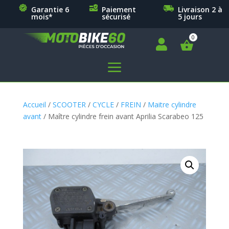
Garantie 6
Paiement
Livraison 2 à
mois*
sécurisé
5 jours

a
Accueil
/
SCOOTER
/
CYCLE
/
FREIN
/
Maitre cylindre
avant
/ Maître cylindre frein avant Aprilia Scarabeo 125