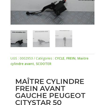
UGS :
0002953
Catégories :
CYCLE
,
FREIN
,
Maitre
cylindre avant
,
SCOOTER
MAÎTRE CYLINDRE
FREIN AVANT
GAUCHE PEUGEOT
CITYSTAR 50