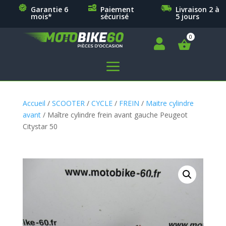
Garantie 6
Paiement
Livraison 2 à
mois*
sécurisé
5 jours

a
Accueil
/
SCOOTER
/
CYCLE
/
FREIN
/
Maitre cylindre
avant
/ Maître cylindre frein avant gauche Peugeot
Citystar 50