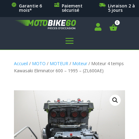
Garantie 6
Paiement
Livraison 2 à
mois*
sécurisé
5 jours

a
Accueil
/
MOTO
/
MOTEUR
/
Moteur
/ Moteur 4 temps
Kawasaki Eliminator 600 – 1995 – (ZL600AE)