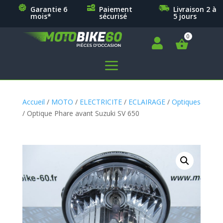
Garantie 6
Paiement
Livraison 2 à
mois*
sécurisé
5 jours

a
Accueil
/
MOTO
/
ELECTRICITE
/
ECLAIRAGE
/
Optiques
/ Optique Phare avant Suzuki SV 650