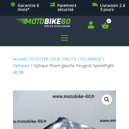
Garantie 6
Paiement
Livraison 2 à
mois*
sécurisé
5 jours

a
Accueil
/
SCOOTER
/
ELECTRICITE
/
ECLAIRAGE
/
Optiques
/ Optique Phare gauche Peugeot SpeedFight
(3) 50