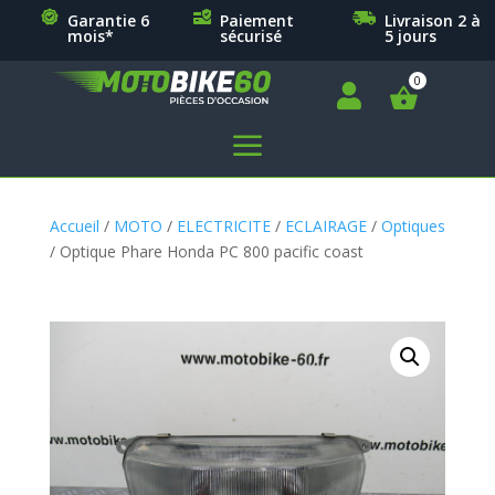
Garantie 6
Paiement
Livraison 2 à
mois*
sécurisé
5 jours

a
Accueil
/
MOTO
/
ELECTRICITE
/
ECLAIRAGE
/
Optiques
/ Optique Phare Honda PC 800 pacific coast