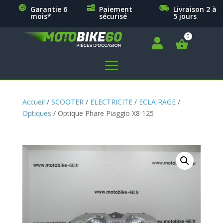
Garantie 6
Paiement
Livraison 2 à
mois*
sécurisé
5 jours

a
Accueil
/
SCOOTER
/
ELECTRICITE
/
ECLAIRAGE
/
Optiques
/ Optique Phare Piaggio X8 125