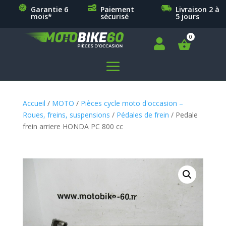
Garantie 6
Paiement
Livraison 2 à
mois*
sécurisé
5 jours

a
Accueil
/
MOTO
/
Pièces cycle moto d'occasion –
Roues, freins, suspensions
/
Pédales de frein
/ Pedale
frein arriere HONDA PC 800 cc