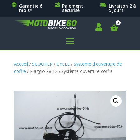
Garantie 6
Paiement
Livraison 2 à
mois*
sécurisé
5 jours

a
Accueil
/
SCOOTER
/
CYCLE
/
Systeme d'ouverture de
coffre
/ Piaggio X8 125 Système ouverture coffre