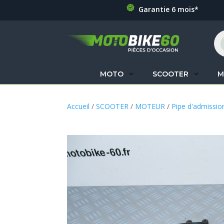
Garantie 6 mois*
Re
de
pr
MOTO
SCOOTER
M
Accueil
/
SCOOTER
/
MOTEUR
/
Pipe d'admissio