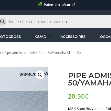
Paiement sécurisé
cherche
oduits
OTOCROSS
QUAD
ACCESSOIRES
OCCA
n
/ Pipe admission MBK Stunt 50/Yamaha Slider 50
PIPE ADMI
50/YAMAHA
20.50
€
MBK Stunt 50/Yamaha Slid