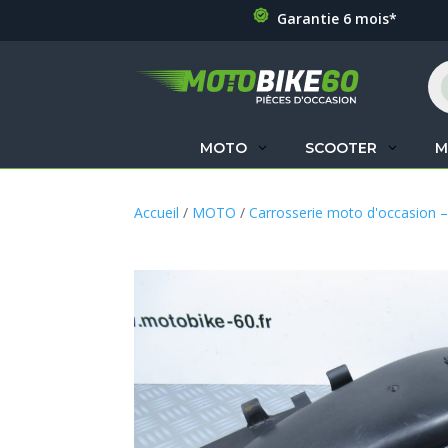
Garantie 6 mois*
Re
de
pr
MOTO
SCOOTER
M
Accueil
/
MOTO
/
Carrosserie moto d'occasion –