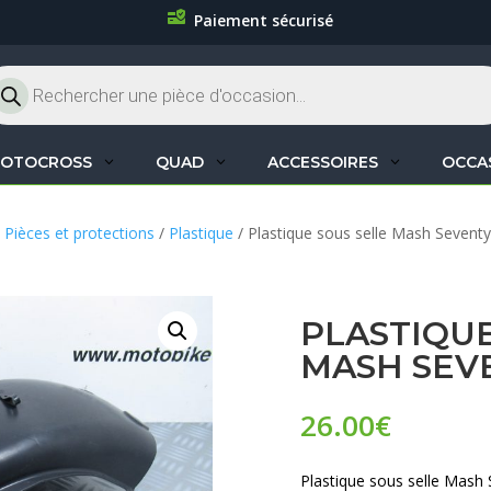
Paiement sécurisé
cherche
oduits
OTOCROSS
QUAD
ACCESSOIRES
OCCA
 Pièces et protections
/
Plastique
/ Plastique sous selle Mash Seventy
PLASTIQUE
MASH SEVE
26.00
€
Plastique sous selle Mash 