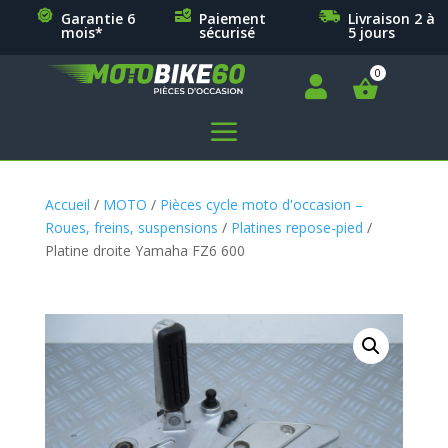
Garantie 6
Paiement
Livraison 2 à
mois*
sécurisé
5 jours

a
Accueil
/
MOTO
/
Pièces cycle moto d'occasion –
Roues, freins, suspensions
/
Platines repose-pied
/
Platine droite Yamaha FZ6 600