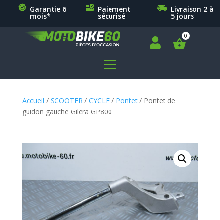
Garantie 6
Paiement
Livraison 2 à
mois*
sécurisé
5 jours

a
Accueil
/
SCOOTER
/
CYCLE
/
Pontet
/ Pontet de
guidon gauche Gilera GP800