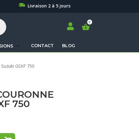
Livraison 2 à 5 jours

CONTACT
BLOG
SIONS
Recherche
 Suzuki GSXF 750
de
produits
COURONNE
XF 750