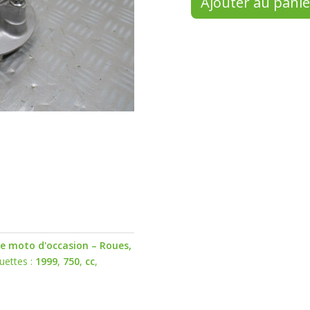
Ajouter au panie
le moto d'occasion – Roues,
quettes :
1999
,
750
,
cc
,