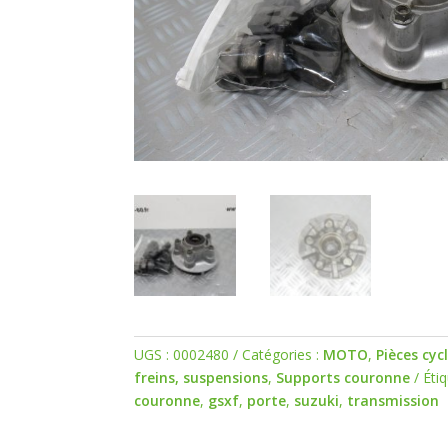
UGS :
0002480
Catégories :
MOTO
,
Pièces cyc
freins, suspensions
,
Supports couronne
Éti
couronne
,
gsxf
,
porte
,
suzuki
,
transmission