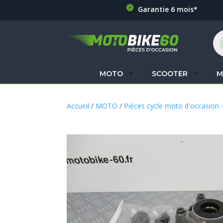
Garantie 6 mois*
Re
de
pr
MOTO
SCOOTER
M
Accueil
/
MOTO
/
Pièces cycle moto d'occasion 