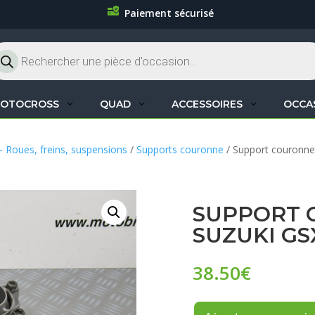
Paiement sécurisé
cherche
oduits
OTOCROSS
QUAD
ACCESSOIRES
OCCA
– Roues, freins, suspensions
/
Supports couronne
/ Support couronne
SUPPORT 
SUZUKI GS
38.50
€