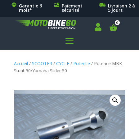
Garantie 6
Paiement
Livraison 2 à
mois*
sécurisé
5 jours

a
Accueil
/
SCOOTER
/
CYCLE
/
Potence
/ Potence MBK
Stunt 50/Yamaha Slider 50