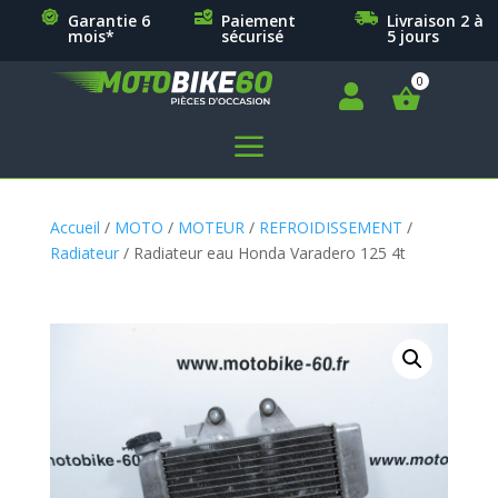
Garantie 6
Paiement
Livraison 2 à
mois*
sécurisé
5 jours

a
Accueil
/
MOTO
/
MOTEUR
/
REFROIDISSEMENT
/
Radiateur
/ Radiateur eau Honda Varadero 125 4t