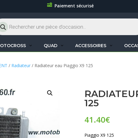
Paiement sécurisé
cherche
oduits
OTOCROSS
QUAD
ACCESSOIRES
OCCA
ENT
/
Radiateur
/ Radiateur eau Piaggio X9 125
RADIATEUR
125
41.40
€
Piaggio X9 125