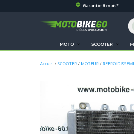
Garantie 6 mois*
Re
de
pr
MOTO
SCOOTER
M
Accueil
/
SCOOTER
/
MOTEUR
/
REFROIDISSEM