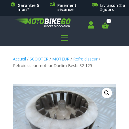
Garantie 6
Paiement
Livraison 2 à
mois*
sécurisé
5 jours

a
Accueil
/
SCOOTER
/
MOTEUR
/
Refroidisseur
/
Refroidisseur moteur Daelim Besbi S2 125