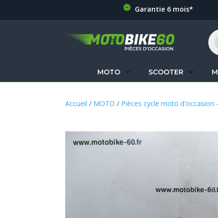
Garantie 6 mois*
Re
de
pr
MOTO
SCOOTER
M
Accueil
/
MOTO
/
Pièces cycle moto d'occasion 