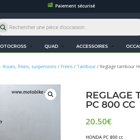
Paiement sécurisé
cherche
oduits
OTOCROSS
QUAD
ACCESSOIRES
OCCA
– Roues, freins, suspensions
/
Freins
/
Tambour
/ Reglage tambour 
REGLAGE 
PC 800 CC
20.50
€
HONDA PC 800 cc