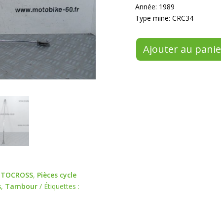
Année: 1989
Type mine: CRC34
Ajouter au panie
TOCROSS
,
Pièces cycle
s
,
Tambour
Étiquettes :