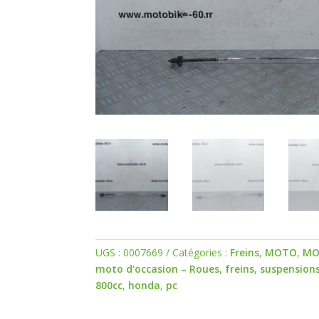
UGS :
0007669
Catégories :
Freins
,
MOTO
,
MO
moto d'occasion – Roues, freins, suspension
800cc
,
honda
,
pc