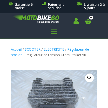
Garantie 6
Paiement
Livraison 2 à
mois*
sécurisé
5 jours

a
Accueil
/
SCOOTER
/
ELECTRICITE
/
Régulateur de
tension
/ Regulateur de tension Gilera Stalker 50