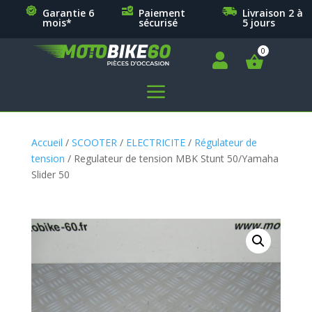
Garantie 6
Paiement
Livraison 2 à
mois*
sécurisé
5 jours

a
Accueil
/
SCOOTER
/
ELECTRICITE
/
Régulateur de
tension
/ Regulateur de tension MBK Stunt 50/Yamaha
Slider 50