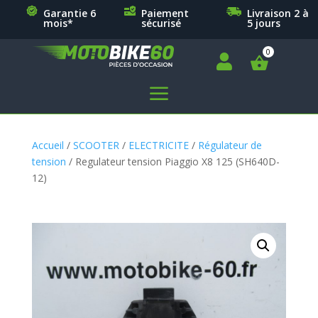
Garantie 6
Paiement
Livraison 2 à
mois*
sécurisé
5 jours

a
Accueil
/
SCOOTER
/
ELECTRICITE
/
Régulateur de
tension
/ Regulateur tension Piaggio X8 125 (SH640D-
12)