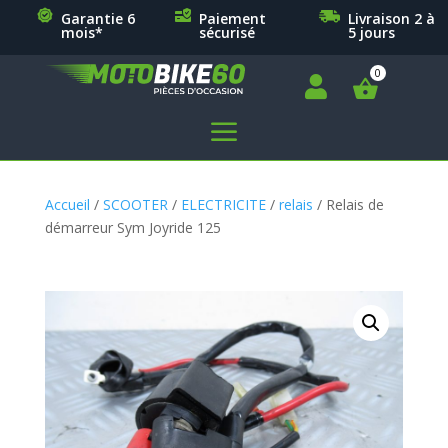
Garantie 6
Paiement
Livraison 2 à
mois*
sécurisé
5 jours

a
Accueil
/
SCOOTER
/
ELECTRICITE
/
relais
/ Relais de
démarreur Sym Joyride 125