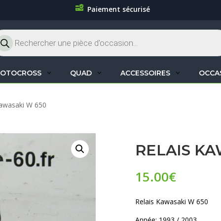
Paiement sécurisé
cherche
oduits
OTOCROSS
QUAD
ACCESSOIRES
OCCA
Kawasaki W 650
RELAIS KA
15.00
€
Relais Kawasaki W 650
Année: 1993 / 2003