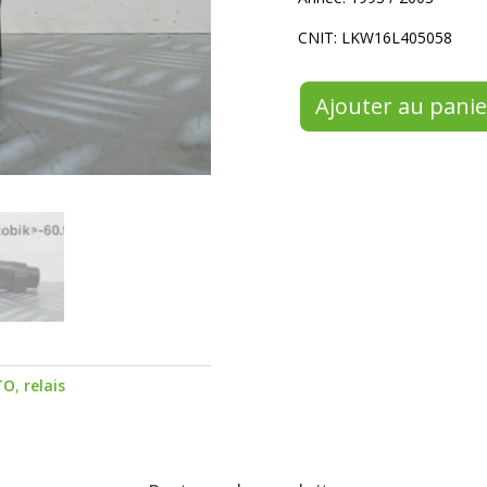
CNIT: LKW16L405058
Ajouter au panie
TO
,
relais