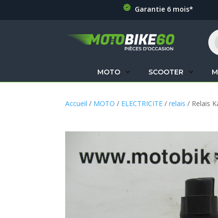
Garantie 6 mois*
Re
de
pr
MOTO
SCOOTER
M
Accueil
/
MOTO
/
ELECTRICITE
/
relais
/ Relais 