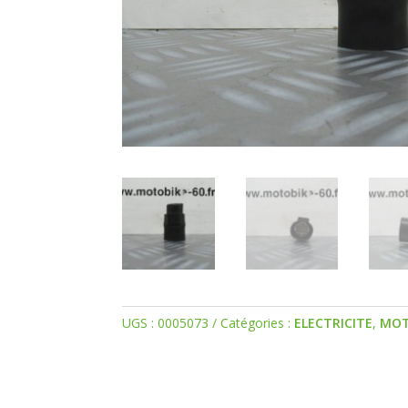
UGS :
0005073
Catégories :
ELECTRICITE
,
MO