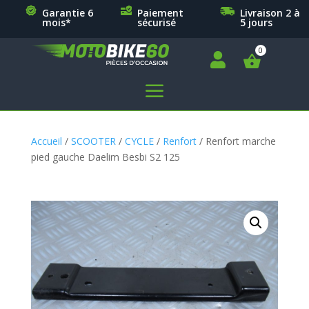
Garantie 6
Paiement
Livraison 2 à
mois*
sécurisé
5 jours

a
Accueil
/
SCOOTER
/
CYCLE
/
Renfort
/ Renfort marche
pied gauche Daelim Besbi S2 125