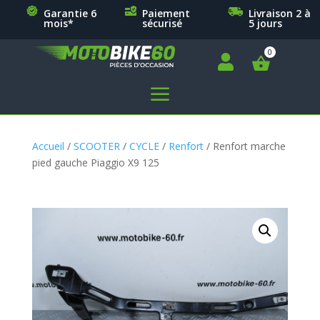
Garantie 6
Paiement
Livraison 2 à
mois*
sécurisé
5 jours

a
Accueil
/
SCOOTER
/
CYCLE
/
Renfort
/ Renfort marche
pied gauche Piaggio X9 125