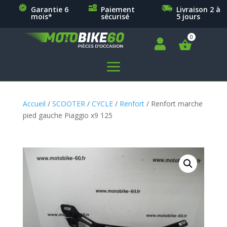
Garantie 6
Paiement
Livraison 2 à
mois*
sécurisé
5 jours

a
Accueil
/
SCOOTER
/
CYCLE
/
Renfort
/ Renfort marche
pied gauche Piaggio x9 125