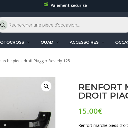
Paiement sécurisé
cherche
oduits
OTOCROSS
QUAD
ACCESSOIRES
OCCA
arche pieds droit Piaggio Beverly 125
RENFORT 
DROIT PIA
15.00
€
Renfort marche pieds droit