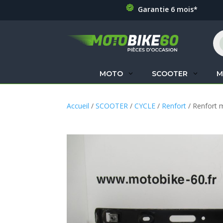
Garantie 6 mois*
Re
de
pr
MOTO
SCOOTER
M
Accueil
/
SCOOTER
/
CYCLE
/
Renfort
/ Renfort m