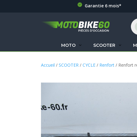
Garantie 6 mois*
Re
de
pr
MOTO
SCOOTER
M
Accueil
/
SCOOTER
/
CYCLE
/
Renfort
/ Renfort r