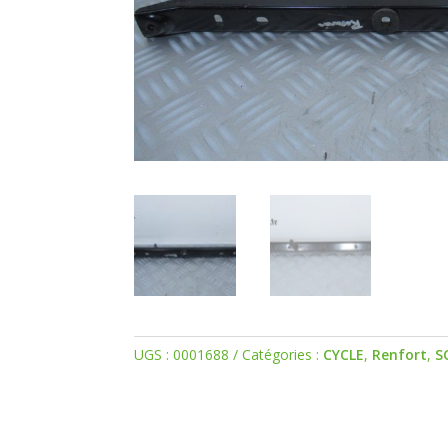
UGS :
0001688
Catégories :
CYCLE
,
Renfort
,
S