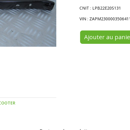
CNIT : LPB22E20S131
VIN : ZAPM230000350641
Ajouter au panie
COOTER