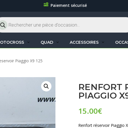
Paiement sécurisé
cherche
oduits
OTOCROSS
QUAD
ACCESSOIRES
OCCA
eservoir Piaggio X9 125
RENFORT 
PIAGGIO X9
15.00
€
Renfort réservoir Piaggio 