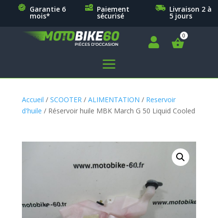
Garantie 6
Paiement
Livraison 2 à
mois*
sécurisé
5 jours

a
Accueil
/
SCOOTER
/
ALIMENTATION
/
Reservoir
d'huile
/ Réservoir huile MBK March G 50 Liquid Cooled