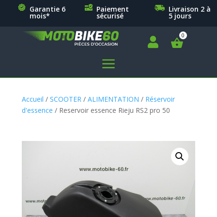
Garantie 6
Paiement
Livraison 2 à
mois*
sécurisé
5 jours

a
Accueil
/
SCOOTER
/
ALIMENTATION
/
Réservoir
d'essence
/ Reservoir essence Rieju RS2 pro 50