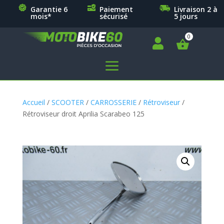
Garantie 6
Paiement
Livraison 2 à
mois*
sécurisé
5 jours

a
Accueil
/
SCOOTER
/
CARROSSERIE
/
Rétroviseur
/
Rétroviseur droit Aprilia Scarabeo 125