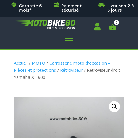
Garantie 6
Paiement
Livraison 2 à
mois*
sécurisé
5 jours

a
Accueil
/
MOTO
/
Carrosserie moto d'occasion –
Pièces et protections
/
Rétroviseur
/ Rétroviseur droit
Yamaha XT 600