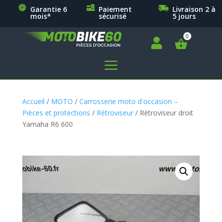
Garantie 6
Paiement
Livraison 2 à
mois*
sécurisé
5 jours

a
Accueil
/
MOTO
/
Carrosserie moto d'occasion –
Pièces et protections
/
Rétroviseur
/ Rétroviseur droit
Yamaha R6 600